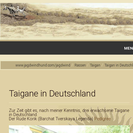
1
von
2
MEN
Startseite
/
/
/
www.jagdwindhund.com/jagdwind
Rassen
Taigan
Taigan in Deutsch
Gallerie
Wurfmeldungen & Vermittlungen
Taigane in Deutschland
Rassen
Zur Zeit gibt es, nach meiner Kenntnis, drei erwachsene Taigane
Zucht & Haltung
in Deutschland.
Der Rüde Korik (Barchat Tverskaya Legenda)
Pedigree
Jagdausbildung